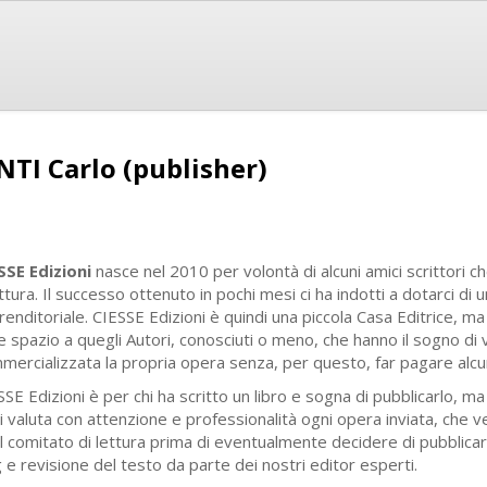
NTI Carlo (publisher)
SSE Edizioni
nasce nel 2010 per volontà di alcuni amici scrittori c
ttura. Il successo ottenuto in pochi mesi ci ha indotti a dotarci di
renditoriale. CIESSE Edizioni è quindi una piccola Casa Editrice, m
e spazio a quegli Autori, conosciuti o meno, che hanno il sogno di
mercializzata la propria opera senza, per questo, far pagare alcu
SE Edizioni è per chi ha scritto un libro e sogna di pubblicarlo, ma 
ni valuta con attenzione e professionalità ogni opera inviata, che
el comitato di lettura prima di eventualmente decidere di pubblica
 e revisione del testo da parte dei nostri editor esperti.