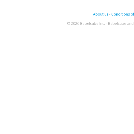
About us
-
Conditions of
© 2026 Babelcube Inc. - Babelcube and