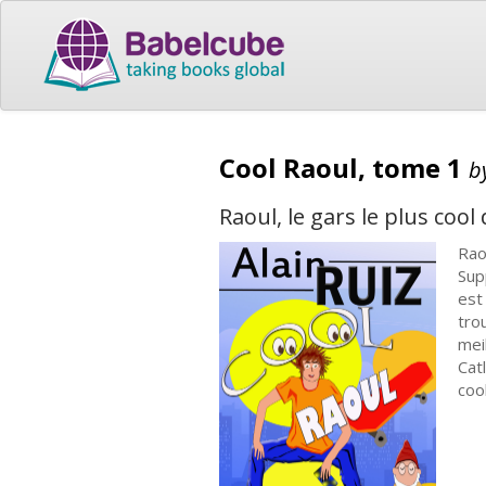
Cool Raoul, tome 1
b
Raoul, le gars le plus cool
Raou
Sup
est
tro
mei
Cat
cool