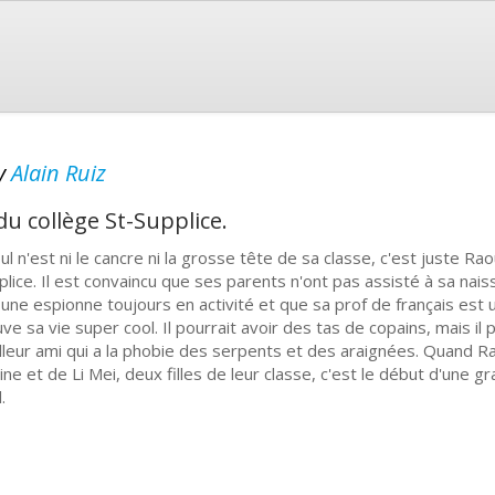
y
Alain Ruiz
 du collège St-Supplice.
l n'est ni le cancre ni la grosse tête de sa classe, c'est juste Raou
plice. Il est convaincu que ses parents n'ont pas assisté à sa nais
 une espionne toujours en activité et que sa prof de français est u
uve sa vie super cool. Il pourrait avoir des tas de copains, mais il
lleur ami qui a la phobie des serpents et des araignées. Quand Ra
line et de Li Mei, deux filles de leur classe, c'est le début d'une
.