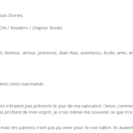
us Stories
ON / Readers / Chapter Books
, humour, amour, jeunesse, Alain Ruiz, aventures, école, amis, a
rents sites marchands
ts n’étaient pas présents le jour de ma naissance ! Sinon, commen
s profond de mon esprit, je crois même me souvenir ce que m’a 
ais tes parents n’ont pas pu venir pour te voir naître. Ils avaie