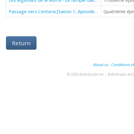
Les légendes de la Moïra - Le temple dans la montagne [Saison 1, épisode 3]
Troisième épis
Passage vers Centoria [Saison 1, épisode 4]
Quatrième épis
Return
About us
-
Conditions of
© 2026 Babelcube Inc. - Babelcube and