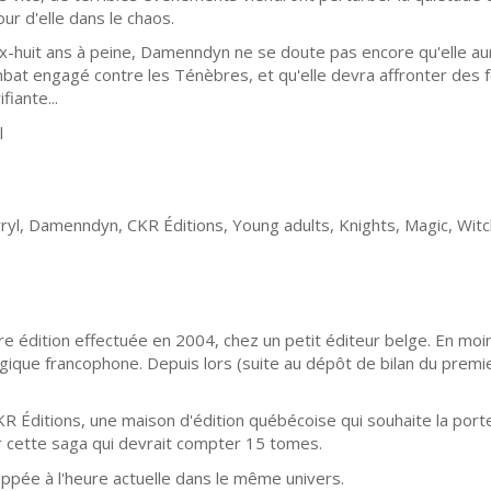
our d'elle dans le chaos.
ix-huit ans à peine, Damenndyn ne se doute pas encore qu'elle aur
bat engagé contre les Ténèbres, et qu'elle devra affronter des 
ifiante...
l
yl, Damenndyn, CKR Éditions, Young adults, Knights, Magic, Wit
 édition effectuée en 2004, chez un petit éditeur belge. En mo
ique francophone. Depuis lors (suite au dépôt de bilan du premier
CKR Éditions, une maison d'édition québécoise qui souhaite la port
 cette saga qui devrait compter 15 tomes.
ppée à l'heure actuelle dans le même univers.