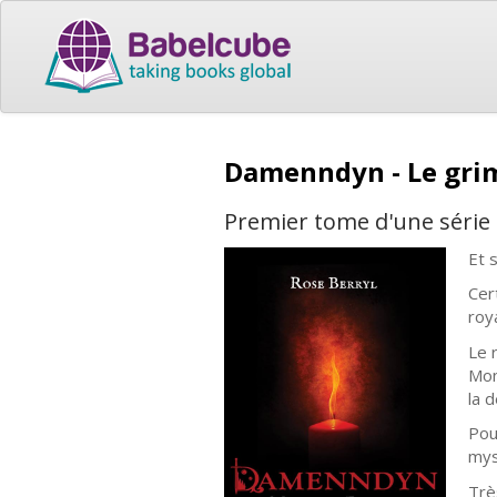
Damenndyn - Le grim
Premier tome d'une série d
Et 
Cer
roy
Le 
Mon
la d
Pou
mys
Trè