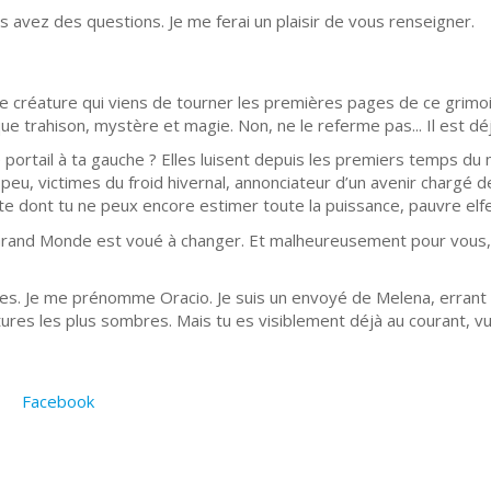
s avez des questions. Je me ferai un plaisir de vous renseigner.
vre créature qui viens de tourner les premières pages de ce grim
ue trahison, mystère et magie. Non, ne le referme pas... Il est déj
e portail à ta gauche ? Elles luisent depuis les premiers temps d
peu, victimes du froid hivernal, annonciateur d’un avenir chargé d
ante dont tu ne peux encore estimer toute la puissance, pauvre elf
e Grand Monde est voué à changer. Et malheureusement pour vous, 
res. Je me prénomme Oracio. Je suis un envoyé de Melena, erra
ures les plus sombres. Mais tu es visiblement déjà au courant, vu
Facebook