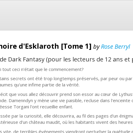
oire d'Esklaroth [Tome 1]
by
Rose Berryl
e Dark Fantasy (pour les lecteurs de 12 ans et 
si tout ceci n'était que le commencement?
tains secrets ont été trop longtemps préservés, par peur ou par p
aumes qu'une infime partie de la vérité.
récit que vous allez découvrir prend son essor au cœur de Lythust
de. Damenndyn y mène une vie paisible, recluse dans l'enceinte d
éesse Torgani l'ont recueillie enfant.
ssée par la curiosité, elle découvrira, au fil des pages d'un énigma
térieuse d'un château maudit, où les habitants vivent des heure
s vite, de terribles événements viendront perturber la quiétude 