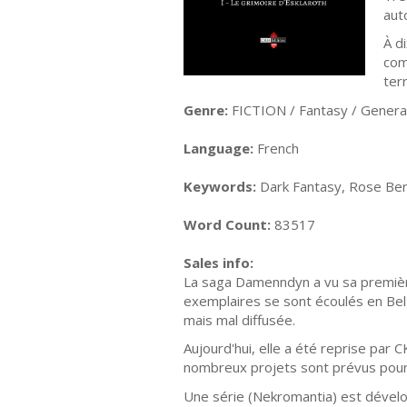
aut
À d
com
terr
Genre:
FICTION / Fantasy / Genera
Language:
French
Keywords:
Dark Fantasy, Rose Berr
Word Count:
83517
Sales info:
La saga Damenndyn a vu sa première
exemplaires se sont écoulés en Belg
mais mal diffusée.
Aujourd'hui, elle a été reprise par 
nombreux projets sont prévus pour
Une série (Nekromantia) est dévelo