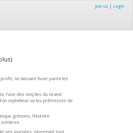
Join us
|
Login
plus)
rofit, ne laissant fuser parmi les
e, l'une des cinq îles du Grand
'un orphelinat où les prêtresses de
tique grimoire, l'histoire
s sombres.
de ses journées, plongeant tout