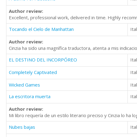
Author review:
Excellent, professional work, delivered in time. Highly reco
Tocando el Cielo de Manhattan
Ita
Author review:
Cinzia ha sido una magnífica traductora, atenta a mis indicac
EL DESTINO DEL INCORPÓREO
Ita
Completely Captivated
Ita
Wicked Games
Ita
La escritora muerta
Ita
Author review:
Mi libro requería de un estilo literario preciso y Cinzia lo h
Nubes bajas
Ita