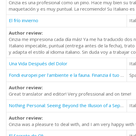
Cinzia es una profesional como un pino. Hace muy bien su tra
maquetación y es muy puntual. La recomiendo! Su Italiano es
El frío invierno
Ita
Author review:
Cinzia me impresiona cada día más! Ya me ha traducido dos no
Italiano impecable, puntual (entrega antes de la fecha), tra
y adapta el estilo al idioma italiano. Sin duda voy a trabaja
Una Vida Después del Dolor
Ita
Fondi europei per l'ambiente e la fauna. Finanzia il tuo progetto
Sp
Author review:
Great translator and editor! Very professional and on time!
Nothing Personal: Seeing Beyond the Illusion of a Separate Self
Ita
Author review:
Cinzia was a pleasure to deal with, and I am very happy with 
El Secreto de Oli
Ita