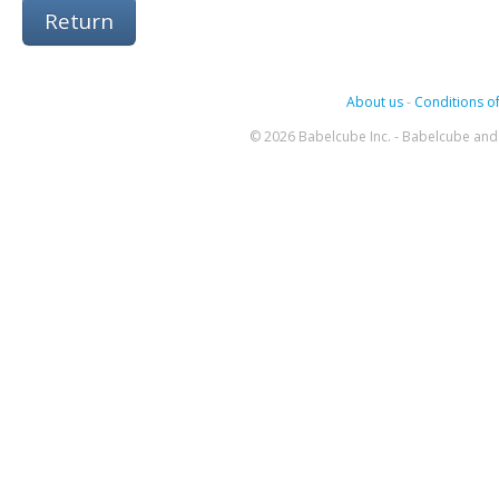
Return
About us
-
Conditions of
© 2026 Babelcube Inc. - Babelcube and