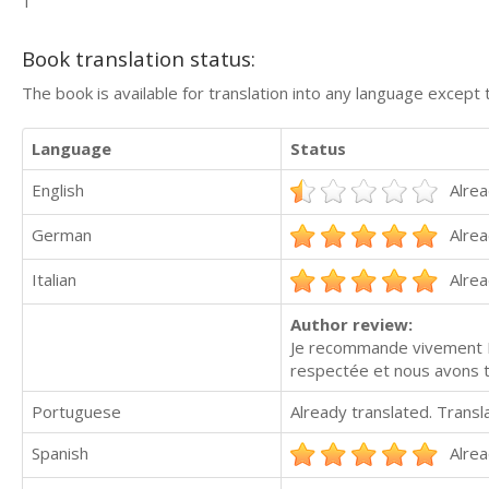
1
Book translation status:
The book is available for translation into any language except 
Language
Status
English
Alrea
German
Alrea
Italian
Alrea
Author review:
Je recommande vivement Ri
respectée et nous avons tr
Portuguese
Already translated. Trans
Spanish
Alrea