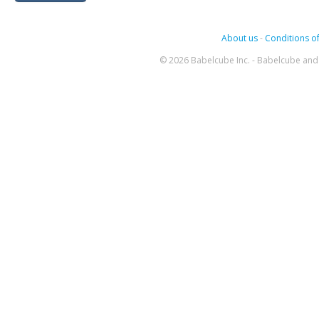
About us
-
Conditions of
© 2026 Babelcube Inc. - Babelcube and