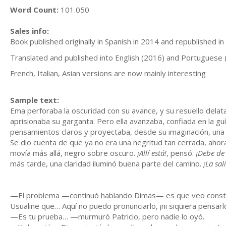
Word Count:
101.050
Sales info:
Book published originally in Spanish in 2014 and republished 
Translated and published into English (2016) and Portuguese 
French, Italian, Asian versions are now mainly interesting
Sample text:
Ema perforaba la oscuridad con su avance, y su resuello delatab
aprisionaba su garganta. Pero ella avanzaba, confiada en la gu
pensamientos claros y proyectaba, desde su imaginación, una 
Se dio cuenta de que ya no era una negritud tan cerrada, ahora
movía más allá, negro sobre oscuro.
¡Allí está!
, pensó.
¡Debe de 
más tarde, una claridad iluminó buena parte del camino.
¡La sal
—El problema —continuó hablando Dimas— es que veo consta
Usualine que… Aquí no puedo pronunciarlo, ¡ni siquiera pensarl
—Es tu prueba… —murmuró Patricio, pero nadie lo oyó.