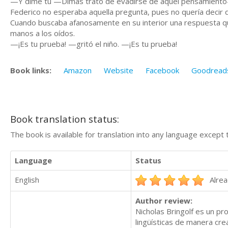
—Y dime tú —Dimas trató de evadirse de aquel pensamiento—
Federico no esperaba aquella pregunta, pues no quería decir q
Cuando buscaba afanosamente en su interior una respuesta que
manos a los oídos.
—¡Es tu prueba! —gritó el niño. —¡Es tu prueba!
Book links:
Amazon
Website
Facebook
Goodread
Book translation status:
The book is available for translation into any language except 
Language
Status
English
Alrea
Author review:
Nicholas Bringolf es un pr
lingüísticas de manera crea