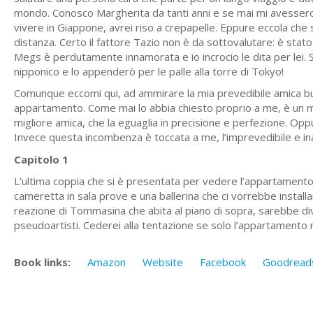
mondo. Conosco Margherita da tanti anni e se mai mi avessero
vivere in Giappone, avrei riso a crepapelle. Eppure eccola che s
distanza. Certo il fattore Tazio non è da sottovalutare: è stato
Megs è perdutamente innamorata e io incrocio le dita per lei. S
nipponico e lo appenderò per le palle alla torre di Tokyo!
Comunque eccomi qui, ad ammirare la mia prevedibile amica butt
appartamento. Come mai lo abbia chiesto proprio a me, è un mi
migliore amica, che la eguaglia in precisione e perfezione. Oppu
Invece questa incombenza è toccata a me, l’imprevedibile e in
Capitolo 1
L’ultima coppia che si è presentata per vedere l’appartamento 
cameretta in sala prove e una ballerina che ci vorrebbe installa
reazione di Tommasina che abita al piano di sopra, sarebbe dive
pseudoartisti. Cederei alla tentazione se solo l’appartamento 
Book links:
Amazon
Website
Facebook
Goodread