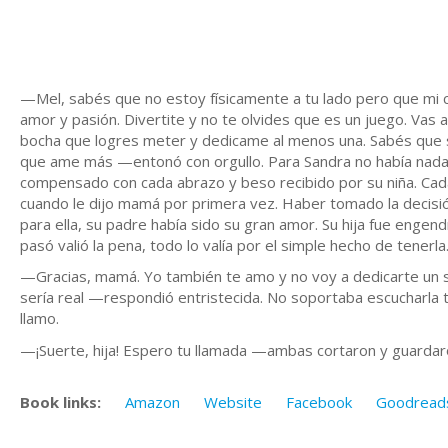
—Mel, sabés que no estoy físicamente a tu lado pero que mi co
amor y pasión. Divertite y no te olvides que es un juego. Vas a
bocha que logres meter y dedicame al menos una. Sabés que s
que ame más —entonó con orgullo. Para Sandra no había nada 
compensado con cada abrazo y beso recibido por su niña. Cad
cuando le dijo mamá por primera vez. Haber tomado la decisió
para ella, su padre había sido su gran amor. Su hija fue engen
pasó valió la pena, todo lo valía por el simple hecho de tenerla
—Gracias, mamá. Yo también te amo y no voy a dedicarte un s
sería real —respondió entristecida. No soportaba escucharla t
llamo.
—¡Suerte, hija! Espero tu llamada —ambas cortaron y guardar
Book links:
Amazon
Website
Facebook
Goodread