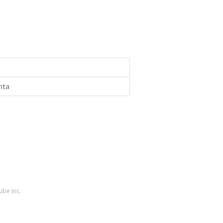
nta
ube Inc.