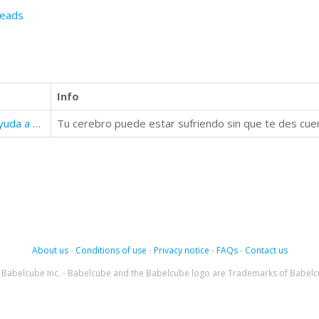
eads
Info
La dieta MIND, alimentación que ayuda a prevenir la enfermedad de Alzheimer
Tu cerebro puede estar sufriendo sin que te des cue
About us
-
Conditions of use
-
Privacy notice
-
FAQs
-
Contact us
Babelcube Inc. - Babelcube and the Babelcube logo are Trademarks of Babelc