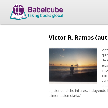
Victor R. Ramos (aut
Vic
qui
de 
exp
imp
ali
car
una
siguiendo dicho interes, incluyendo 
alimentacion diaria."