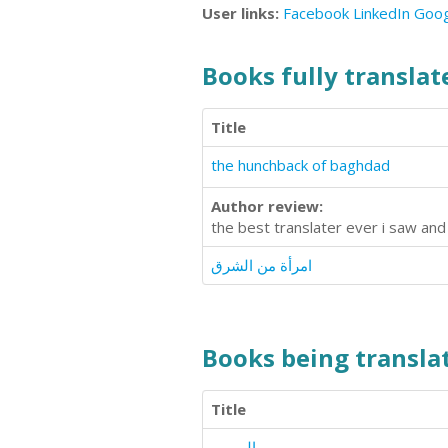
User links:
Facebook
LinkedIn
Goog
Books fully translate
Title
the hunchback of baghdad
Author review:
the best translater ever i saw and
امرأة من الشرق
Books being translat
Title
الهروب