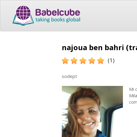
najoua ben bahri (tr
(1)
sodept
Mi 
Mila
com