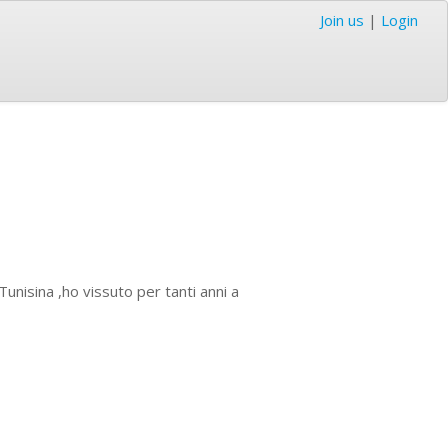
Join us
|
Login
unisina ,ho vissuto per tanti anni a