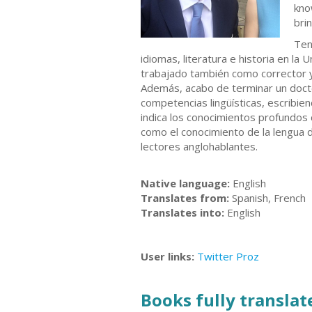
kno
bri
Ten
idiomas, literatura e historia en l
trabajado también como corrector y 
Además, acabo de terminar un docto
competencias lingüísticas, escribien
indica los conocimientos profundos 
como el conocimiento de la lengua d
lectores anglohablantes.
Native language:
English
Translates from:
Spanish, French
Translates into:
English
User links:
Twitter
Proz
Books fully translate