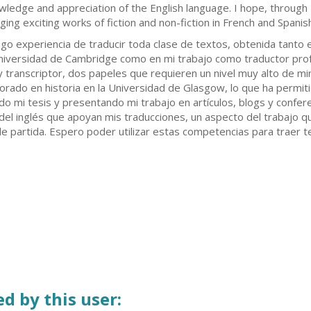
wledge and appreciation of the English language. I hope, through 
nging exciting works of fiction and non-fiction in French and Spani
go experiencia de traducir toda clase de textos, obtenida tanto 
a Universidad de Cambridge como en mi trabajo como traductor pro
transcriptor, dos papeles que requieren un nivel muy alto de min
rado en historia en la Universidad de Glasgow, lo que ha permit
do mi tesis y presentando mi trabajo en artículos, blogs y confer
del inglés que apoyan mis traducciones, un aspecto del trabajo qu
e partida. Espero poder utilizar estas competencias para traer t
d by this user: