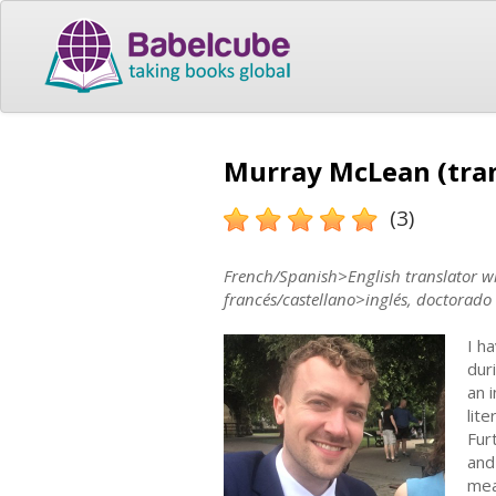
Murray McLean (tran
(3)
French/Spanish>English translator wi
francés/castellano>inglés, doctorado 
I h
dur
an 
lit
Fur
and
mea