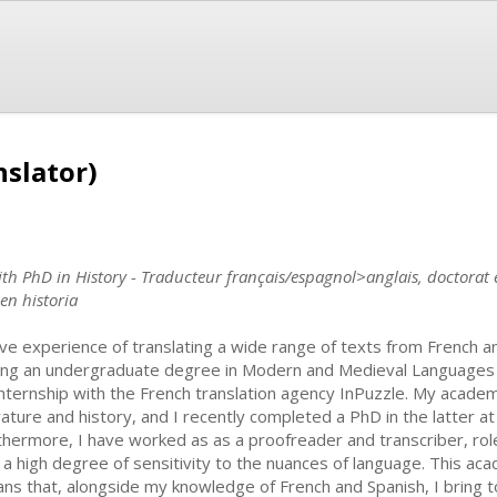
slator)
th PhD in History - Traducteur français/espagnol>anglais, doctorat e
en historia
ave experience of translating a wide range of texts from French an
ing an undergraduate degree in Modern and Medieval Languages 
internship with the French translation agency InPuzzle. My acad
erature and history, and I recently completed a PhD in the latter a
thermore, I have worked as as a proofreader and transcriber, role
 a high degree of sensitivity to the nuances of language. This a
ns that, alongside my knowledge of French and Spanish, I bring t