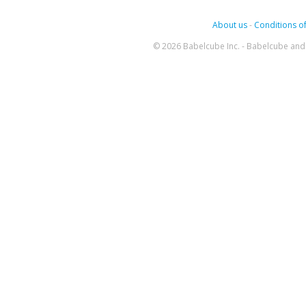
About us
-
Conditions of
© 2026 Babelcube Inc. - Babelcube and