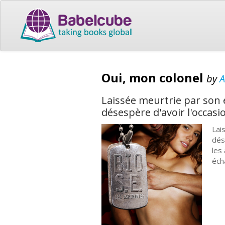
Oui, mon colonel
by
A
Laissée meurtrie par son e
désespère d'avoir l'occasi
Lai
dés
les
éch