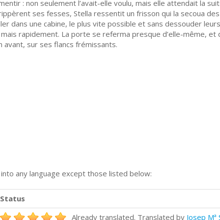
 mentir : non seulement l’avait-elle voulu, mais elle attendait la s
ppèrent ses fesses, Stella ressentit un frisson qui la secoua des
oler dans une cabine, le plus vite possible et sans dessouder leur
e mais rapidement. La porte se referma presque d’elle-même, et d
 avant, sur ses flancs frémissants.
n into any language except those listed below:
Status
Already translated. Translated by
Josep Mª 