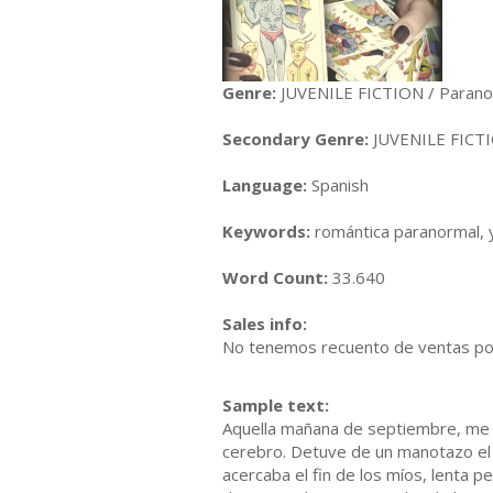
Genre:
JUVENILE FICTION / Parano
Secondary Genre:
JUVENILE FICTI
Language:
Spanish
Keywords:
romántica paranormal, yo
Word Count:
33.640
Sales info:
No tenemos recuento de ventas porq
Sample text:
Aquella mañana de septiembre, me 
cerebro. Detuve de un manotazo el 
acercaba el fin de los míos, lenta p