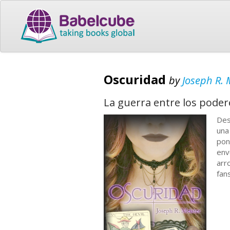
Oscuridad
by
Joseph R. 
La guerra entre los podere
Des
una
pon
env
arr
fan