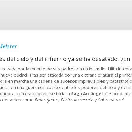
Meister
s del cielo y del infierno ya se ha desatado. ¿E
trozada por la muerte de sus padres en un incendio, Lilith intent
 nueva ciudad. Tras ser atacada por una extraña criatura el primer d
drá en marcha una cadena de sucesos imprevisibles y catastrófico
uelta en una guerra sin cuartel entre los poderes del cielo y del in
olladora, con esta novela se inicia la
Saga Arcángel
, desbordante 
s de series como
Embrujadas
,
El círculo secreto
y
Sobrenatural
.