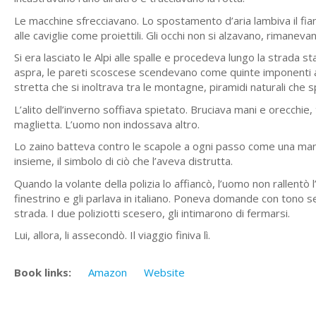
Le macchine sfrecciavano. Lo spostamento d’aria lambiva il fian
alle caviglie come proiettili. Gli occhi non si alzavano, rimanev
Si era lasciato le Alpi alle spalle e procedeva lungo la strada 
aspra, le pareti scoscese scendevano come quinte imponenti a 
stretta che si inoltrava tra le montagne, piramidi naturali che 
L’alito dell’inverno soffiava spietato. Bruciava mani e orecchi
maglietta. L’uomo non indossava altro.
Lo zaino batteva contro le scapole a ogni passo come una mano 
insieme, il simbolo di ciò che l’aveva distrutta.
Quando la volante della polizia lo affiancò, l’uomo non rallentò
finestrino e gli parlava in italiano. Poneva domande con tono sem
strada. I due poliziotti scesero, gli intimarono di fermarsi.
Lui, allora, li assecondò. Il viaggio finiva lì.
Book links:
Amazon
Website