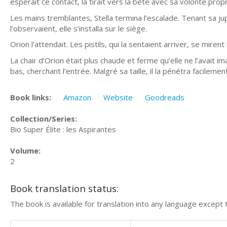
espérait ce contact, la tirait vers la bête avec sa volonté pro
Les mains tremblantes, Stella termina l’escalade. Tenant sa ju
l’observaient, elle s’installa sur le siège.
Orion l’attendait. Les pistils, qui la sentaient arriver, se m
La chair d’Orion était plus chaude et ferme qu’elle ne l’avait
bas, cherchant l’entrée. Malgré sa taille, il la pénétra facilement
Book links:
Amazon
Website
Goodreads
Collection/Series:
Bio Super Élite : les Aspirantes
Volume:
2
Book translation status:
The book is available for translation into any language except 