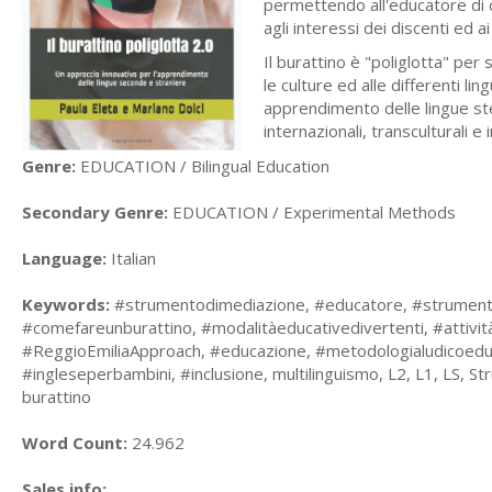
permettendo all'educatore di c
agli interessi dei discenti ed ai
Il burattino è "poliglotta" per 
le culture ed alle differenti li
apprendimento delle lingue ste
internazionali, transculturali e i
Genre:
EDUCATION / Bilingual Education
Secondary Genre:
EDUCATION / Experimental Methods
Language:
Italian
Keywords:
#strumentodimediazione, #educatore, #strumentoed
#comefareunburattino, #modalitàeducativedivertenti, #attivit
#ReggioEmiliaApproach, #educazione, #metodologialudicoeducat
#ingleseperbambini, #inclusione, multilinguismo, L2, L1, LS, 
burattino
Word Count:
24.962
Sales info: