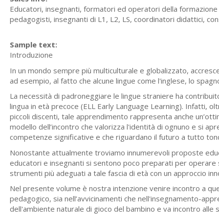
Educatori, insegnanti, formatori ed operatori della formazione p
pedagogisti, insegnanti di L1, L2, LS, coordinatori didattici, co
Sample text:
Introduzione
In un mondo sempre più multiculturale e globalizzato, accresc
ad esempio, al fatto che alcune lingue come l'inglese, lo spagnolo
La necessità di padroneggiare le lingue straniere ha contribui
lingua in età precoce (ELL Early Language Learning). Infatti, o
piccoli discenti, tale apprendimento rappresenta anche un’ottima
modello dell’incontro che valorizza l'identità di ognuno e si apre 
competenze significative e che riguardano il futuro a tutto to
Nonostante attualmente troviamo innumerevoli proposte educa
educatori e insegnanti si sentono poco preparati per operare s
strumenti più adeguati a tale fascia di età con un approccio inno
Nel presente volume è nostra intenzione venire incontro a qu
pedagogico, sia nell’avvicinamenti che nell'insegnamento-appr
dell'ambiente naturale di gioco del bambino e va incontro alle