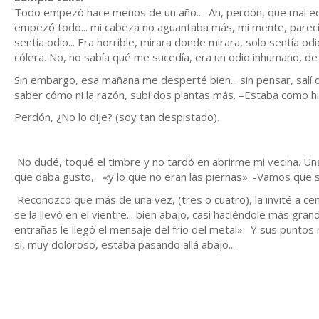
Todo empezó hace menos de un año... Ah, perdón, que mal educa
empezó todo... mi cabeza no aguantaba más, mi mente, parecía 
sentía odio... Era horrible, mirara donde mirara, solo sentía odio
cólera. No, no sabía qué me sucedía, era un odio inhumano, de 
Sin embargo, esa mañana me desperté bien... sin pensar, salí de 
saber cómo ni la razón, subí dos plantas más. –Estaba como h
Perdón, ¿No lo dije? (soy tan despistado).
No dudé, toqué el timbre y no tardó en abrirme mi vecina. Un
que daba gusto, «y lo que no eran las piernas». -Vamos que se l
Reconozco que más de una vez, (tres o cuatro), la invité a cenar
se la llevó en el vientre... bien abajo, casi haciéndole más gra
entrañas le llegó el mensaje del frio del metal». Y sus puntos 
sí, muy doloroso, estaba pasando allá abajo...