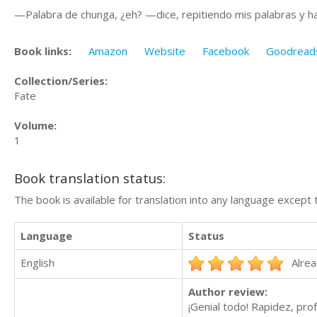
—Palabra de chunga, ¿eh? —dice, repitiendo mis palabras y h
Book links:
Amazon
Website
Facebook
Goodread
Collection/Series:
Fate
Volume:
1
Book translation status:
The book is available for translation into any language except 
Language
Status
English
Alrea
Author review:
¡Genial todo! Rapidez, pro