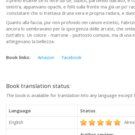
Il primo esame se lo fece da sé, subito, partendo dall’alto, e co
sinistra, apparivano opachi, e folti sulla fronte ma già un po’ ra
.constatare che si trattava di una vera e pro­pria radura, e dun
Quanto alla faccia, pur non profondo nei canoni estetici, Fabri­z
ancora lo sembravano per la sporgenza delle arcate, che ombr
tutt’altro. Un colore - marrone - piuttosto comune, ma di una i
attingevano la bellezza.
Book links:
Amazon
Facebook
Book translation status:
The book is available for translation into any language except 
Language
Status
English
Alrea
Author review: