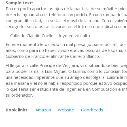
Sample text:
Pau no podía apartar los ojos de la pantalla de su móvil. Y mie
derecha aguantaba el teléfono con pericia. En una rampa del ba
con gran dificultad, sin soltar el móvil de la mano. Con el vaivé
recogerlo, sus ojos se clavaron en el letrero que indicaba el no
—Calle de Claudio Coello —leyó en voz alta.
En ese momento le pareció un mal presagio pasar por allí, por 
años, como para no haber vivido épocas oscuras de España, sí
Gobierno de Franco: el almirante Carrero Blanco.
Al llegar a la calle Príncipe de Vergara, viró situándose bien pe
para poder llamar a Luis Miguel. O Luismi, como lo conocían to
una necesidad imperante que su amigo descolgara. Luismi l
esa mañana y él no le había respondido porque estuvo ocupado
lo que tenía ser estudiante de Ingeniería en Computación e In
su ordenador.
Book links:
Amazon
Website
Goodreads