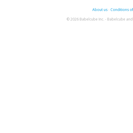
About us
-
Conditions of
© 2026 Babelcube Inc. - Babelcube and