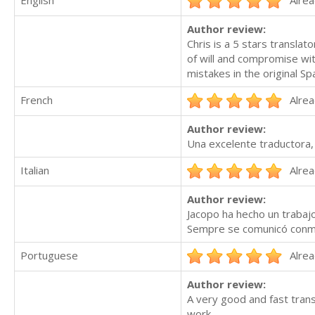
English
Alrea
Author review:
Chris is a 5 stars transla
of will and compromise with
mistakes in the original Sp
French
Alrea
Author review:
Una excelente traductora
Italian
Alrea
Author review:
Jacopo ha hecho un trabaj
Sempre se comunicó conmi
Portuguese
Alrea
Author review:
A very good and fast trans
work.