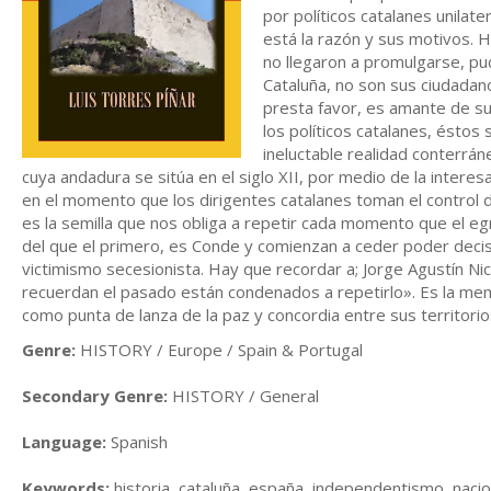
por políticos catalanes unilat
está la razón y sus motivos. 
no llegaron a promulgarse, pu
Cataluña, no son sus ciudadan
presta favor, es amante de su
los políticos catalanes, éstos
ineluctable realidad conterrán
cuya andadura se sitúa en el siglo XII, por medio de la interes
en el momento que los dirigentes catalanes toman el control d
es la semilla que nos obliga a repetir cada momento que el egr
del que el primero, es Conde y comienzan a ceder poder decis
victimismo secesionista. Hay que recordar a; Jorge Agustín Ni
recuerdan el pasado están condenados a repetirlo». Es la mem
como punta de lanza de la paz y concordia entre sus territorio
Genre:
HISTORY / Europe / Spain & Portugal
Secondary Genre:
HISTORY / General
Language:
Spanish
Keywords:
historia, cataluña, españa, independentismo, naci