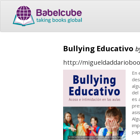
Bullying Educativo
b
http://migueldaddarioboo
En 
des
alg
del
es 
pre
asi
Alg
imp
pap