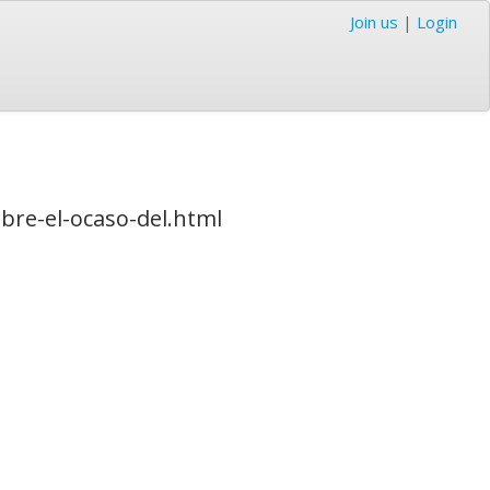
Join us
|
Login
bre-el-ocaso-del.html