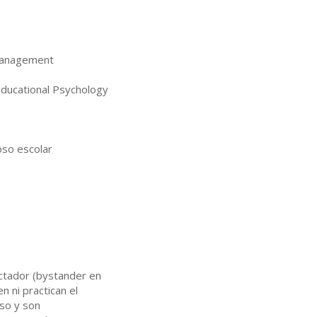
anagement
ucational Psychology
oso escolar
ctador (bystander en
n ni practican el
oso y son