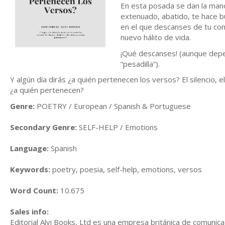
En esta posada se dan la mano 
extenuado, abatido, te hace bu
en el que descanses de tu cond
nuevo hálito de vida.
¡Qué descanses! (aunque depe
“pesadilla”).
Y algún día dirás ¿a quién pertenecen los versos? El silencio, e
¿a quién pertenecen?
Genre:
POETRY / European / Spanish & Portuguese
Secondary Genre:
SELF-HELP / Emotions
Language:
Spanish
Keywords:
poetry, poesia, self-help, emotions, versos
Word Count:
10.675
Sales info:
Editorial Alvi Books, Ltd es una empresa británica de comunica