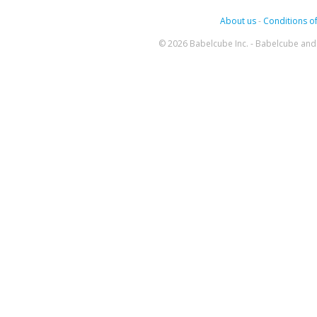
About us
-
Conditions of
© 2026 Babelcube Inc. - Babelcube and