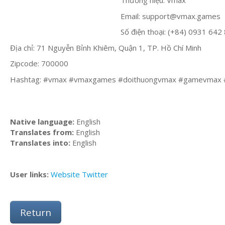
Thương hiệu: Vmax
Email:
support@vmax.games
Số điện thoại: (+84) 0931 642
Địa chỉ: 71 Nguyễn Bỉnh Khiêm, Quận 1, TP. Hồ Chí Minh
Zipcode: 700000
Hashtag: #vmax #vmaxgames #doithuongvmax #gamevmax 
Native language:
English
Translates from:
English
Translates into:
English
User links:
Website
Twitter
Return