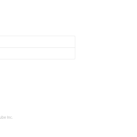
ube Inc.