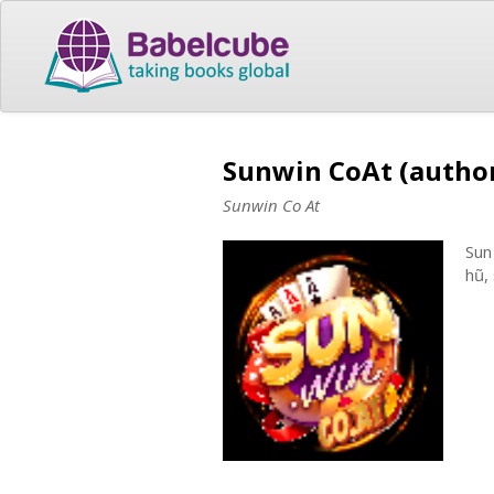
Sunwin CoAt (autho
Sunwin Co At
Sun
hũ,