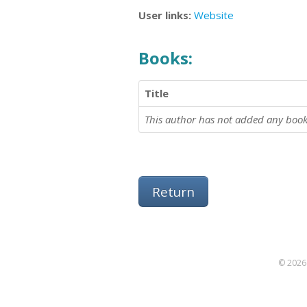
User links:
Website
Books:
Title
This author has not added any book
Return
© 2026 