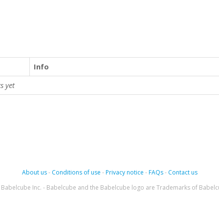
Info
s yet
About us
-
Conditions of use
-
Privacy notice
-
FAQs
-
Contact us
Babelcube Inc. - Babelcube and the Babelcube logo are Trademarks of Babelc