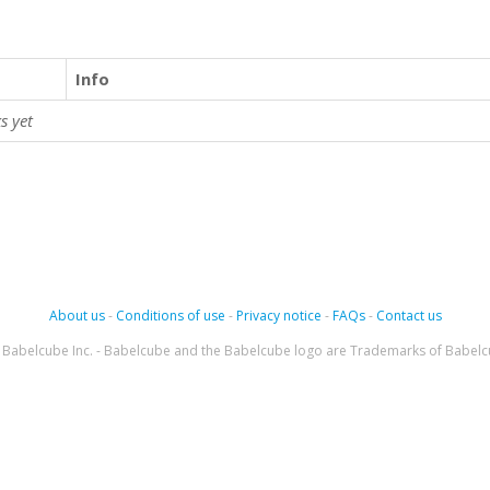
Info
s yet
About us
-
Conditions of use
-
Privacy notice
-
FAQs
-
Contact us
Babelcube Inc. - Babelcube and the Babelcube logo are Trademarks of Babelc