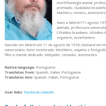
morfofisiología animal, profes
premiado. Ciudadano brasileño
Marinero, remero, aventurero
Nato a Niterói l'11 agosto 1976
animale, professore universita
Cittadino brasiliano, cittadino 
vogatore, avventuriero.
Nascido em Niterói em 11 de agosto de 1976, bacharel em med
universitário, leitor inveterado. Mochileiro, viajante e fotógra
filho e marido dedicado. Velejador, remador, aventureiro.
Native language:
Portuguese
Translates from:
Spanish, Italian, Portuguese
Translates into:
Spanish, Italian, Portuguese
User links:
Facebook
LinkedIn