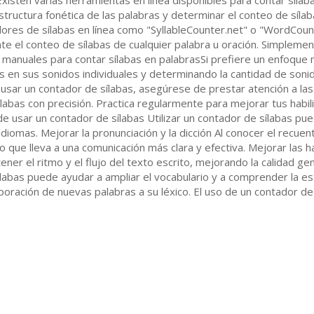
xisten varias herramientas en línea disponibles para contar síla
 estructura fonética de las palabras y determinar el conteo de síl
adores de sílabas en línea como "SyllableCounter.net" o "WordCou
e el conteo de sílabas de cualquier palabra u oración. Simplement
manuales para contar sílabas en palabrasSi prefiere un enfoque 
s en sus sonidos individuales y determinando la cantidad de son
 usar un contador de sílabas, asegúrese de prestar atención a las
labas con precisión. Practica regularmente para mejorar tus habi
 de usar un contador de sílabas Utilizar un contador de sílabas 
idiomas. Mejorar la pronunciación y la dicción Al conocer el recue
 lo que lleva a una comunicación más clara y efectiva. Mejorar las
ner el ritmo y el flujo del texto escrito, mejorando la calidad gen
abas puede ayudar a ampliar el vocabulario y a comprender la es
orporación de nuevas palabras a su léxico. El uso de un contador d