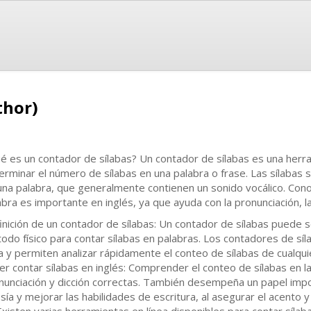
thor)
é es un contador de sílabas? Un contador de sílabas es una herra
erminar el número de sílabas en una palabra o frase. Las sílabas 
una palabra, que generalmente contienen un sonido vocálico. Con
abra es importante en inglés, ya que ayuda con la pronunciación, la 
inición de un contador de sílabas: Un contador de sílabas puede s
odo físico para contar sílabas en palabras. Los contadores de síl
ea y permiten analizar rápidamente el conteo de sílabas de cualqui
er contar sílabas en inglés: Comprender el conteo de sílabas en la
nunciación y dicción correctas. También desempeña un papel impo
sía y mejorar las habilidades de escritura, al asegurar el acento y 