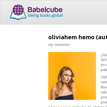
oliviahem hemo (au
my resolution
¿Qu
det
en 
pal
Def
mét
lín
sab
pro
poe