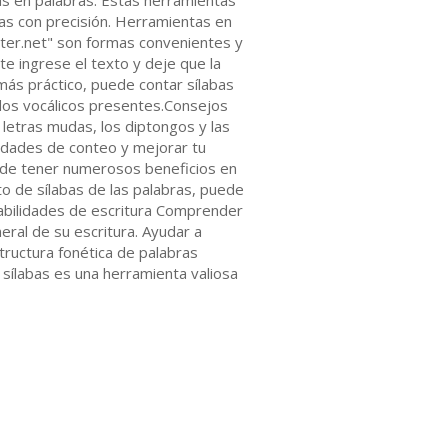
bas en palabras. Estas herramientas
abas con precisión. Herramientas en
nter.net" son formas convenientes y
e ingrese el texto y deje que la
más práctico, puede contar sílabas
idos vocálicos presentes.Consejos
 letras mudas, los diptongos y las
lidades de conteo y mejorar tu
puede tener numerosos beneficios en
nto de sílabas de las palabras, puede
 habilidades de escritura Comprender
eral de su escritura. Ayudar a
tructura fonética de palabras
e sílabas es una herramienta valiosa