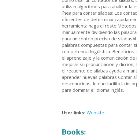
Cómo usar un contador de sílabas: E
utilizan algoritmos para analizar la
línea para contar sílabas: Los cont
eficientes de determinar rápidament
herramienta haga el resto.Métodos 
manualmente dividiendo las palabra
para un conteo preciso de sílabasAl
palabras compuestas para contar sí
competencia lingüística. Beneficios
el aprendizaje y la comunicación de 
mejorar su pronunciación y dicción,
el recuento de sílabas ayuda a mante
aprender nuevas palabras Contar síl
desconocidas, lo que facilita la inc
para dominar el idioma inglés.
User links:
Website
Books: