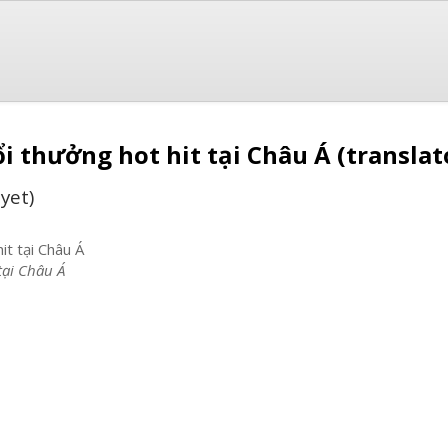
 thưởng hot hit tại Châu Á (translat
yet)
t tại Châu Á
tại Châu Á