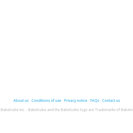
About us
-
Conditions of use
-
Privacy notice
-
FAQs
-
Contact us
Babelcube Inc. - Babelcube and the Babelcube logo are Trademarks of Babelc