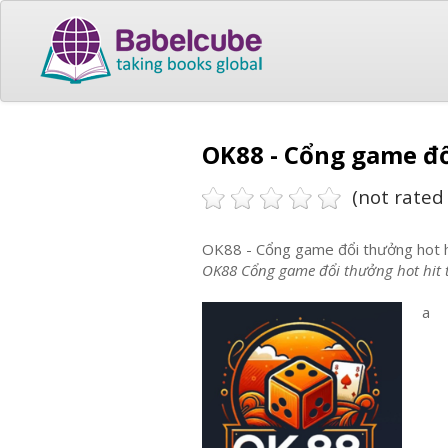
OK88 - Cổng game đổi
(not rated 
OK88 - Cổng game đổi thưởng hot hi
OK88 Cổng game đổi thưởng hot hit 
a