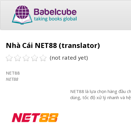
Nhà Cái NET88 (translator)
(not rated yet)
NET88
NET88
NET88 là lựa chọn hàng đầu cho
dùng, tốc độ xử lý nhanh và h