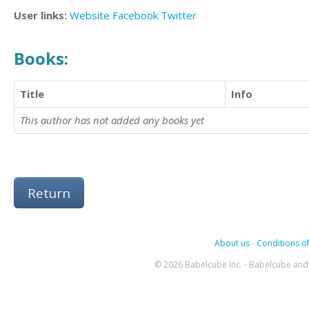
User links:
Website
Facebook
Twitter
Books:
Title
Info
This author has not added any books yet
Return
About us
-
Conditions of
© 2026 Babelcube Inc. - Babelcube and