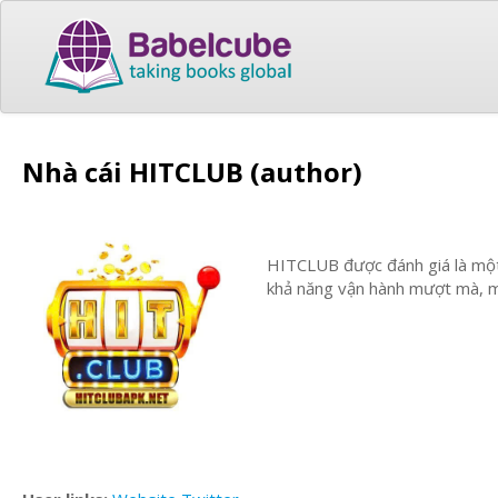
Nhà cái HITCLUB (author)
HITCLUB được đánh giá là một t
khả năng vận hành mượt mà, m