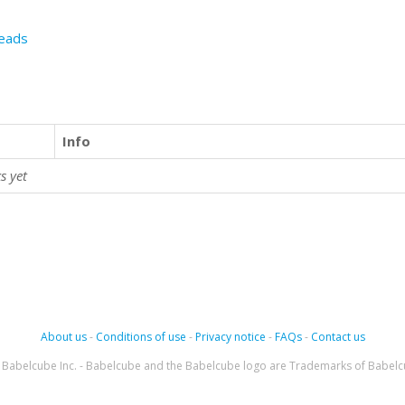
eads
Info
s yet
About us
-
Conditions of use
-
Privacy notice
-
FAQs
-
Contact us
Babelcube Inc. - Babelcube and the Babelcube logo are Trademarks of Babelc