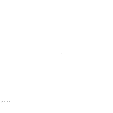
ube Inc.