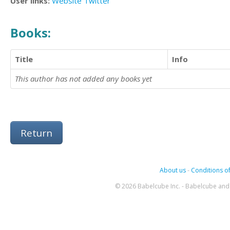
User links:
Website
Twitter
Books:
Title
Info
This author has not added any books yet
Return
About us
-
Conditions of
© 2026 Babelcube Inc. - Babelcube and