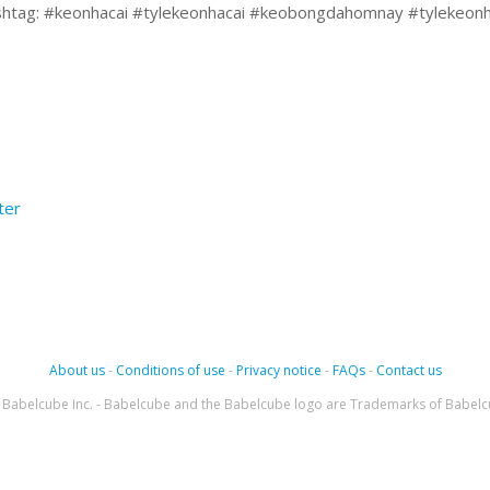
htag: #keonhacai #tylekeonhacai #keobongdahomnay #tylekeonh
ter
About us
-
Conditions of use
-
Privacy notice
-
FAQs
-
Contact us
Babelcube Inc. - Babelcube and the Babelcube logo are Trademarks of Babelc