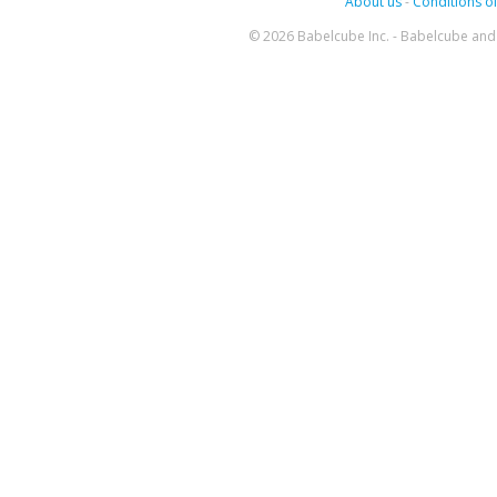
About us
-
Conditions of
© 2026 Babelcube Inc. - Babelcube and