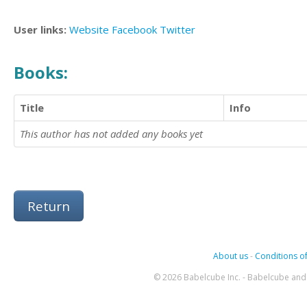
User links:
Website
Facebook
Twitter
Books:
Title
Info
This author has not added any books yet
Return
About us
-
Conditions of
© 2026 Babelcube Inc. - Babelcube and