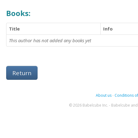
Books:
Title
Info
This author has not added any books yet
Return
About us
-
Conditions of
© 2026 Babelcube Inc. - Babelcube and