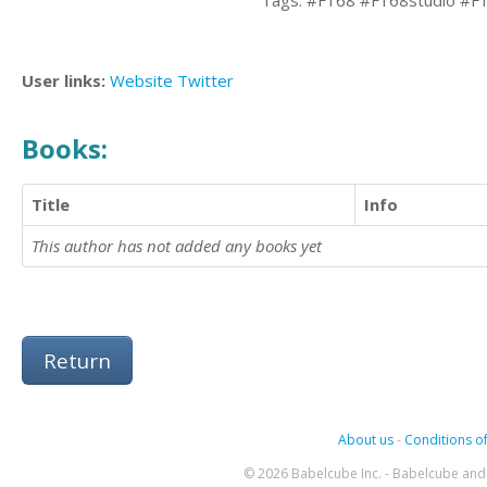
Tags: #F168 #F168studio #F
User links:
Website
Twitter
Books:
Title
Info
This author has not added any books yet
Return
About us
-
Conditions of
© 2026 Babelcube Inc. - Babelcube and