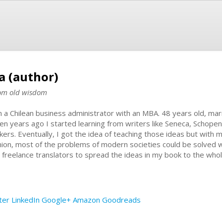
a (author)
from old wisdom
m a Chilean business administrator with an MBA. 48 years old, marri
en years ago I started learning from writers like Seneca, Schop
nkers. Eventually, I got the idea of teaching those ideas but wit
nion, most of the problems of modern societies could be solved wit
d freelance translators to spread the ideas in my book to the who
ter
LinkedIn
Google+
Amazon
Goodreads