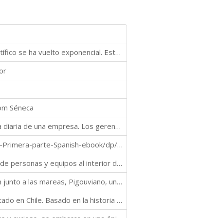
Estamos viviendo un siglo donde el conocimiento científico se ha vuelto exponencial. Este conocimiento se ha insertado en el mercado laboral tímidamente limitado más que todo por la democratización de sus aplicaciones prácticas. He escrito este libro co
or
rom Séneca
Este libro entrega consejos prácticos para la gerencia diaria de una empresa. Los gerentes tenemos que lidiar a cada instante con problemas éticos o morales y no contamos necesariamente con una formación académica para responder a estos retos. Debido a
https://www.amazon.com/Econom%C3%ADa-espuria-Primera-parte-Spanish-ebook/dp/B07Y42916G/ref=sr_1_2?dchild=1&keywords=claudio+pardo+molina&qid=1586567315&s=books&sr=1-2
Este libro entrega consejos prácticos para la gestión de personas y equipos al interior de una empresa. Los gerentes tenemos que lidiar a cada instante con emociones que van desde amor e incluso temor a los grupos que gestionamos, sin contar necesariament
En la brumosa isla de Chiloé, donde los mitos navegan junto a las mareas, Pigouviano, un joven curioso y astuto, descubre un problema que pone en peligro a la comunidad: la contaminación causada por la producción masiva de gorros de lana mágicos. A simple
Presenta una proyección de un potencial golpe de estado en Chile. Basado en la historia que repite crisis en Chile cada 40 años