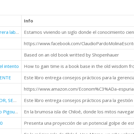
Info
Arquetipos en tu desarrollo de carrera laboral
https://www.facebook.com/ClaudioPardoMolinaEscrit
Based on an old book writted by Shopenhauer
l intento
How to gain time is a book base in the old wisdom f
RENTE
EL ARTE DE GESTIONAR CON AMOR, SEGÚN ERICH FROMM
El Caleuche y la magia del impuesto Pigouviano
30