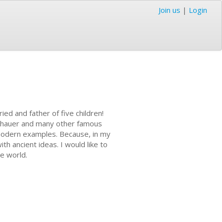
Join us
|
Login
ed and father of five children!
enhauer and many other famous
h modern examples. Because, in my
h ancient ideas. I would like to
le world.