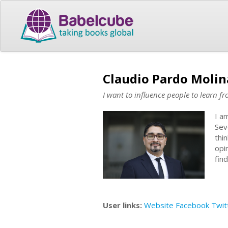
Claudio Pardo Molin
I want to influence people to learn 
I a
Sev
thi
opi
fin
User links:
Website
Facebook
Twit