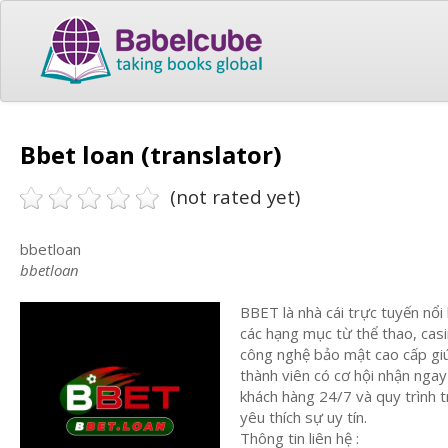
Bbet loan (translator)
(not rated yet)
bbetloan
bbetloan
BBET là nhà cái trực tuyến nổ
các hạng mục từ thể thao, casin
công nghệ bảo mật cao cấp giú
thành viên có cơ hội nhận nga
khách hàng 24/7 và quy trình 
yêu thích sự uy tín.
Thông tin liên hệ :