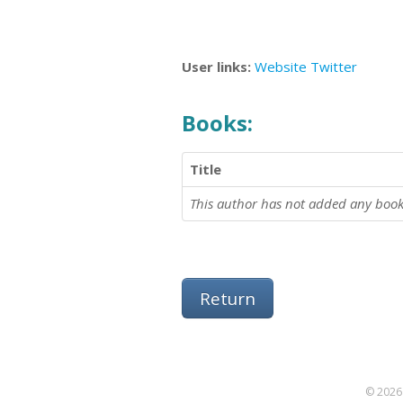
User links:
Website
Twitter
Books:
Title
This author has not added any book
Return
© 2026 