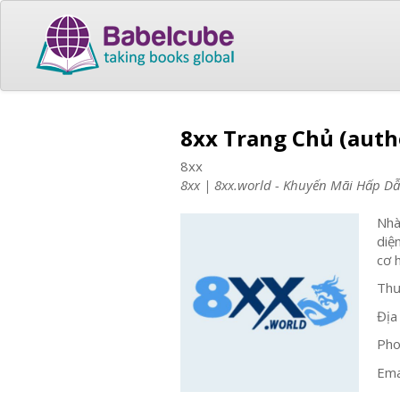
8xx Trang Chủ (auth
8xx
8xx | 8xx.world - Khuyến Mãi Hấp D
Nhà
diệ
cơ h
Thư
Địa
Pho
Ema