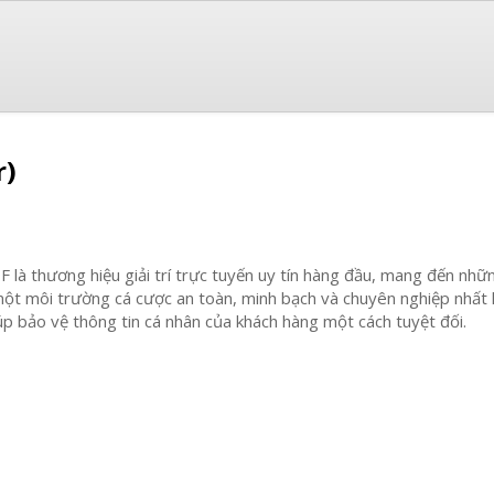
r)
F là thương hiệu giải trí trực tuyến uy tín hàng đầu, mang đến nhữn
ột môi trường cá cược an toàn, minh bạch và chuyên nghiệp nhất h
p bảo vệ thông tin cá nhân của khách hàng một cách tuyệt đối.